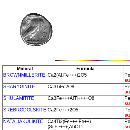
Mineral
Formula
BROWNMILLERITE
Ca2(Al,Fe+++)2O5
Pe
su
SHARYGINITE
Ca3TiFe2O8
Pe
su
SHULAMITITE
Ca3Fe+++AlTi++++O8
Pe
su
SREBRODOLSKITE
Ca2Fe+++2O5
Pe
su
NATALIAKULIKITE
Ca4Ti2(Fe+++,Fe++)
Pe
(Si,Fe+++,Al)O11
su