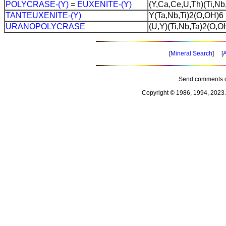
POLYCRASE-(Y)
=
EUXENITE-(Y)
(Y,Ca,Ce,U,Th)(Ti,N
TANTEUXENITE-(Y)
Y(Ta,Nb,Ti)2(O,OH)6
URANOPOLYCRASE
(U,Y)(Ti,Nb,Ta)2(O,O
[
Mineral Search
] [
A
Send comments o
Copyright © 1986, 1994, 2023 