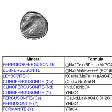
Mineral
Formula
FERROBOBFERGUSONITE
▢Na2Fe++5Fe+++Al(PO4
BOBFERGUSONITE
▢Na2Mn5Fe+++Al(PO4)
LEYBOVITE-K
KCuNa(MgFe+++)(AsO4)
CLINOFERGUSONITE-(Ce)
(Ce,La,Nd)NbO4
CLINOFERGUSONITE-(Nd)
(Nd,Ce)NbO4
CLINOFERGUSONITE-(Y)
YNbO4
FERGUSONITE-(Ce)
(Ce,Nd,La)NbO4.0,3H2O
FERGUSONITE-(Y)
YNbO4
FORMANITE-(Y)
YTaO4