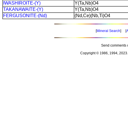
IWASHIROITE-(Y)
Y(Ta,Nb)O4
TAKANAWAITE-(Y)
Y(Ta,Nb)O4
FERGUSONITE-(Nd)
(Nd,Ce)(Nb,Ti)O4
[
Mineral Search
] [
A
Send comments o
Copyright © 1986, 1994, 2023 